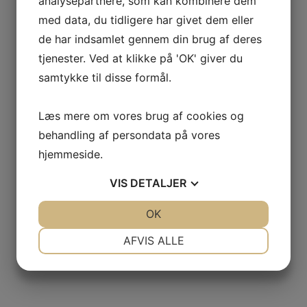
analysepartnere, som kan kombinere dem
med data, du tidligere har givet dem eller
de har indsamlet gennem din brug af deres
tjenester. Ved at klikke på 'OK' giver du
Kammeropera
Teatersalen optaget
samtykke til disse formål.
INDLÆGSNAVIGATION
Læs mere om vores brug af cookies og
behandling af persondata på vores
hjemmeside.
VIS
DETALJER
JA
NEJ
OK
JA
NEJ
NØDVENDIGE
PRÆFERENCER
AFVIS ALLE
JA
NEJ
JA
NEJ
MARKETING
STATISTIK