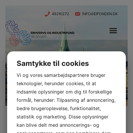
Hop
49210272
INFO@EIFONDEN.DK
til
indholdet
Samtykke til cookies
TEATERSALEN UDLEJET
Vi og vores samarbejdspartnere bruger
teknologier, herunder cookies, til at
indsamle oplysninger om dig til forskellige
formål, herunder: Tilpasning af annoncering,
bedre brugeroplevelse, funktionalitet,
TEATERSALEN UDLEJET
statistik og marketing. Disse oplysninger
kan blive delt med annoncerings- og