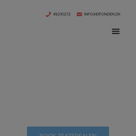
Hop
49210272
INFO@EIFONDEN.DK
til
indholdet
ERHVERVS OG
INDUSTRIFOND
HELSINGØR