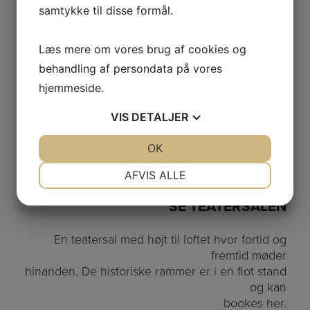
samtykke til disse formål.
parkeringspladser i gården som lejes ud.
Email for ledige parkeringspladser
Læs mere om vores brug af cookies og
info@eifonden.dk
behandling af persondata på vores
hjemmeside.
VIS
DETALJER
JA
NEJ
OK
JA
NEJ
NØDVENDIGE
PRÆFERENCER
AFVIS ALLE
JA
NEJ
JA
NEJ
SE TEATERSALEN
MARKETING
STATISTIK
En teatersal med højt til loftet hvor fortid og
fremtid møder
hinanden. De historiske rammer er i en flot stand
og kan
bookes her.