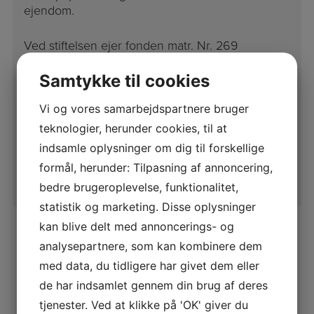
ejendom.
Ved stiftelsen ejer fonden matr. Nr. 269
Helsingør Bygrunde, beliggende Stengade 51 A-
K, 3000 Helsingør. Fonden kan i
Samtykke til cookies
overensstemmelse med sit formål foretage
Vi og vores samarbejdspartnere bruger
ombygning, udstykning, frasalg, opkøb,
udlejning af denne og andre faste ejendomme,
teknologier, herunder cookies, til at
samt udøve virksomhed i tilknytning hertil.
indsamle oplysninger om dig til forskellige
formål, herunder: Tilpasning af annoncering,
LÆS MERE
bedre brugeroplevelse, funktionalitet,
statistik og marketing. Disse oplysninger
kan blive delt med annoncerings- og
VI HAR 3 PARKERINGSPLADSER
analysepartnere, som kan kombinere dem
LEDIGE TIL UDLEJNING PR MÅNED
med data, du tidligere har givet dem eller
INKL. MOMS KR. 1250 PR STK.
de har indsamlet gennem din brug af deres
tjenester. Ved at klikke på 'OK' giver du
Erhvervs og Industrifond Helsingør har betalte